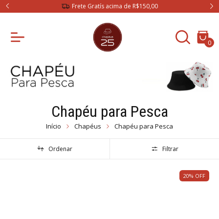
te Gratís acima de R$150,00
3 X Sem Ju
0
Chapéu para Pesca
Início
Chapéus
Chapéu para Pesca
Ordenar
Filtrar
20
%
OFF