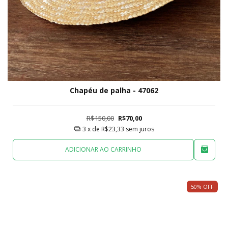
Chapéu de palha - 47062
R$150,00
R$70,00
3
x de
R$23,33
sem juros
ADICIONAR AO CARRINHO
50
%
OFF