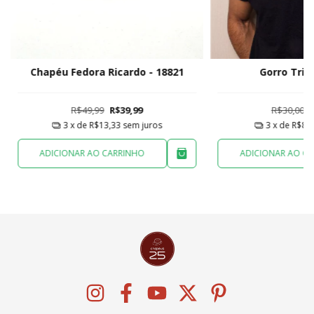
Chapéu Fedora Ricardo - 18821
Gorro Trip
R$49,99
R$39,99
R$30,00
3
x de
R$13,33
sem juros
3
x de
R$8,0
ADICIONAR AO CARRINHO
ADICIONAR AO C