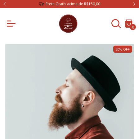
ís acima de R$150,00
3 X Sem Juros
0
20
%
OFF