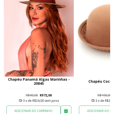
Chapéu Panamá Algas Marinhas -
Chapéu Coco S
20845
R$90,00
R$72,00
R$100,00
3
x de
R$24,00
sem juros
3
x de
R$26,
ADICIONAR AO CARRINHO
ADICIONAR AO C