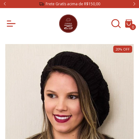
Frete Gratís acima de R$150,00
0
20
%
OFF