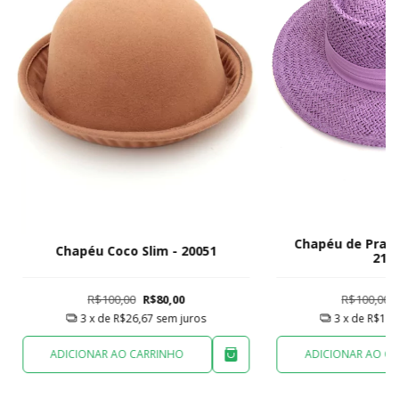
Chapéu de Praia
Chapéu Coco Slim - 20051
216
R$100,00
R$80,00
R$100,00
3
x de
R$26,67
sem juros
3
x de
R$16,
ADICIONAR AO CARRINHO
ADICIONAR AO C