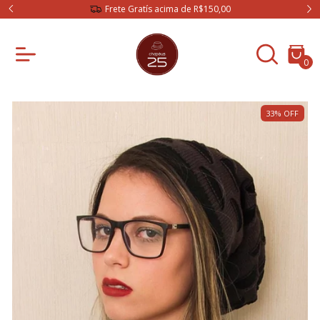
Frete Gratís acima de R$150,00
0
33
%
OFF