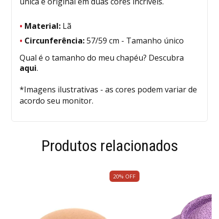
única e original em duas cores incríveis.
•
Material:
Lã
•
Circunferência:
57/59 cm - Tamanho único
Qual é o tamanho do meu chapéu? Descubra
aqui
.
*Imagens ilustrativas - as cores podem variar de
acordo seu monitor.
Produtos relacionados
20
%
OFF