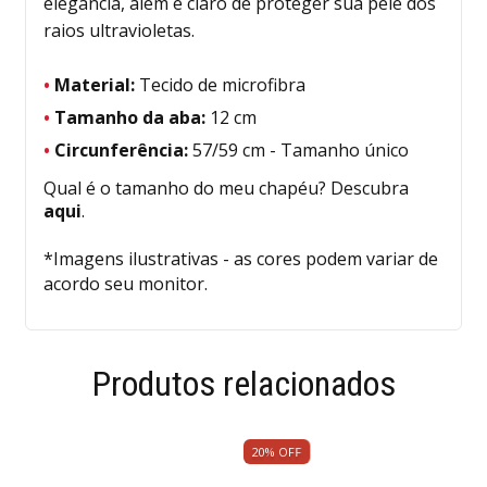
elegância, além é claro de proteger sua pele dos
raios ultravioletas.
•
Material:
Tecido de microfibra
•
Tamanho da aba:
12 cm
•
Circunferência:
57/59 cm - Tamanho único
Qual é o tamanho do meu chapéu? Descubra
aqui
.
*Imagens ilustrativas - as cores podem variar de
acordo seu monitor.
Produtos relacionados
20
%
OFF