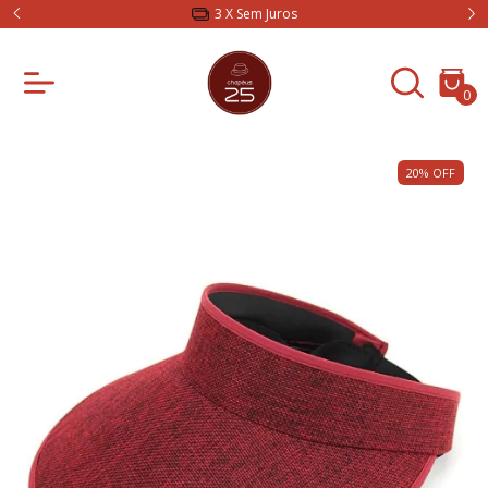
3 X Sem Juros
0
20
%
OFF