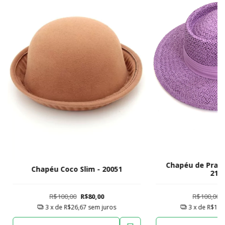
Chapéu de Praia
Chapéu Coco Slim - 20051
216
R$100,00
R$80,00
R$100,00
3
x de
R$26,67
sem juros
3
x de
R$16,